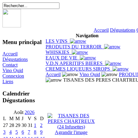
Accueil
Dégustations
Navigation
LES VINS
Menu principal
PRODUITS DU TERROIR
WHISKIES
Accueil
EAUX DE VIE
Dégustations
V.D.N APERITIFS BIERES
Contact
CREMES LIQUEURS SIROPS
Vino Quid
Accueil
Vino Quid
PRODUI
Connexion
TISANES DES PERES CHARTREUX (
Liens
Calendrier
Dégustations
Août
2026
L
M
M
J
V
S
D
27
28
29
30
31
1
2
3
4
5
6
7
8
9
Agrandir l'image