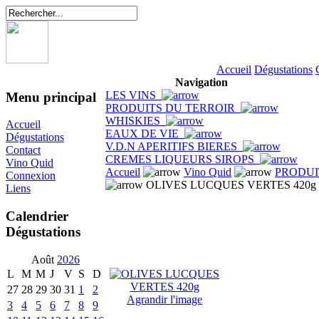
Accueil
Dégustations
Navigation
LES VINS
Menu principal
PRODUITS DU TERROIR
WHISKIES
Accueil
EAUX DE VIE
Dégustations
V.D.N APERITIFS BIERES
Contact
CREMES LIQUEURS SIROPS
Vino Quid
Accueil
Vino Quid
PRODUI
Connexion
OLIVES LUCQUES VERTES 420g
Liens
Calendrier
Dégustations
Août
2026
L
M
M
J
V
S
D
27
28
29
30
31
1
2
Agrandir l'image
3
4
5
6
7
8
9