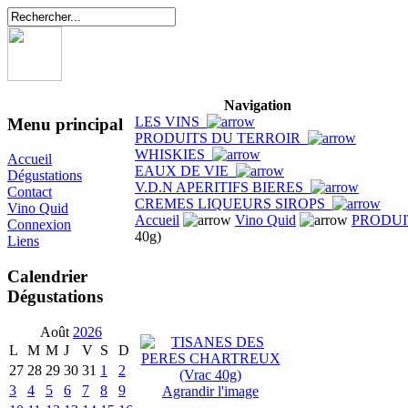
Navigation
LES VINS
Menu principal
PRODUITS DU TERROIR
WHISKIES
Accueil
EAUX DE VIE
Dégustations
V.D.N APERITIFS BIERES
Contact
CREMES LIQUEURS SIROPS
Vino Quid
Accueil
Vino Quid
PRODUI
Connexion
40g)
Liens
Calendrier
Dégustations
Août
2026
L
M
M
J
V
S
D
27
28
29
30
31
1
2
3
4
5
6
7
8
9
Agrandir l'image