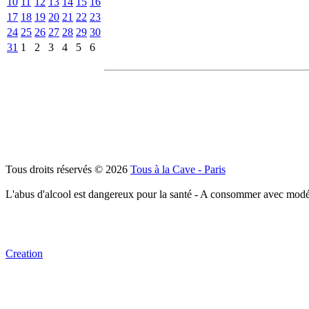
10
11
12
13
14
15
16
17
18
19
20
21
22
23
24
25
26
27
28
29
30
31
1
2
3
4
5
6
Tous droits réservés © 2026
Tous à la Cave - Paris
L'abus d'alcool est dangereux pour la santé - A consommer avec modé
Creation