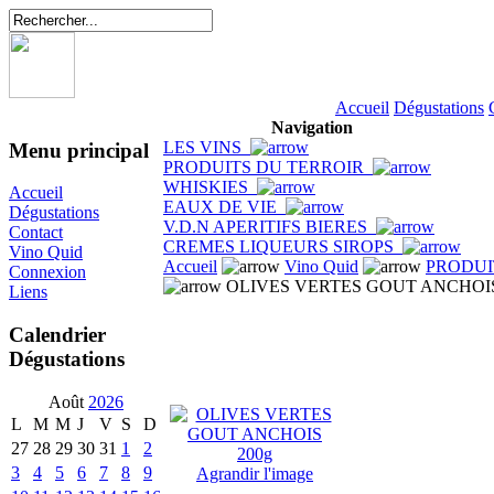
Accueil
Dégustations
Navigation
LES VINS
Menu principal
PRODUITS DU TERROIR
WHISKIES
Accueil
EAUX DE VIE
Dégustations
V.D.N APERITIFS BIERES
Contact
CREMES LIQUEURS SIROPS
Vino Quid
Accueil
Vino Quid
PRODUI
Connexion
OLIVES VERTES GOUT ANCHOIS
Liens
Calendrier
Dégustations
Août
2026
L
M
M
J
V
S
D
27
28
29
30
31
1
2
3
4
5
6
7
8
9
Agrandir l'image