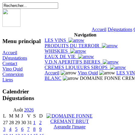
Accueil
Dégustations
Navigation
LES VINS
Menu principal
PRODUITS DU TERROIR
WHISKIES
Accueil
EAUX DE VIE
Dégustations
V.D.N APERITIFS BIERES
Contact
CREMES LIQUEURS SIROPS
Vino Quid
Accueil
Vino Quid
LES VI
Connexion
BLANC
DOMAINE FONNE CRE
Liens
Calendrier
Dégustations
Août
2026
L
M
M
J
V
S
D
27
28
29
30
31
1
2
Agrandir l'image
3
4
5
6
7
8
9