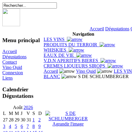
Accueil
Dégustations
Navigation
LES VINS
Menu principal
PRODUITS DU TERROIR
WHISKIES
Accueil
EAUX DE VIE
Dégustations
V.D.N APERITIFS BIERES
Contact
CREMES LIQUEURS SIROPS
Vino Quid
Accueil
Vino Quid
LES VI
Connexion
BLANC
S DE SCHLUMBERGER
Liens
Calendrier
Dégustations
Août
2026
L
M
M
J
V
S
D
27
28
29
30
31
1
2
Agrandir l'image
3
4
5
6
7
8
9