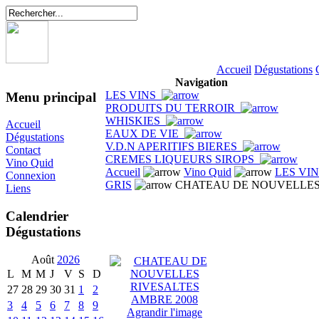
Accueil
Dégustations
Navigation
LES VINS
Menu principal
PRODUITS DU TERROIR
WHISKIES
Accueil
EAUX DE VIE
Dégustations
V.D.N APERITIFS BIERES
Contact
CREMES LIQUEURS SIROPS
Vino Quid
Accueil
Vino Quid
LES VI
Connexion
GRIS
CHATEAU DE NOUVELLES 
Liens
Calendrier
Dégustations
Août
2026
L
M
M
J
V
S
D
27
28
29
30
31
1
2
3
4
5
6
7
8
9
Agrandir l'image