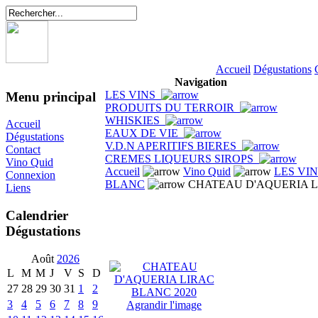
Accueil
Dégustations
Navigation
LES VINS
Menu principal
PRODUITS DU TERROIR
WHISKIES
Accueil
EAUX DE VIE
Dégustations
V.D.N APERITIFS BIERES
Contact
CREMES LIQUEURS SIROPS
Vino Quid
Accueil
Vino Quid
LES VI
Connexion
BLANC
CHATEAU D'AQUERIA L
Liens
Calendrier
Dégustations
Août
2026
L
M
M
J
V
S
D
27
28
29
30
31
1
2
3
4
5
6
7
8
9
Agrandir l'image