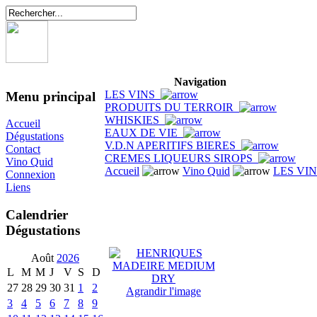
Navigation
LES VINS
Menu principal
PRODUITS DU TERROIR
WHISKIES
Accueil
EAUX DE VIE
Dégustations
V.D.N APERITIFS BIERES
Contact
CREMES LIQUEURS SIROPS
Vino Quid
Accueil
Vino Quid
LES VI
Connexion
Liens
Calendrier
Dégustations
Août
2026
L
M
M
J
V
S
D
27
28
29
30
31
1
2
Agrandir l'image
3
4
5
6
7
8
9