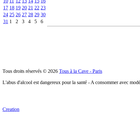
10
11
12
13
14
15
16
17
18
19
20
21
22
23
24
25
26
27
28
29
30
31
1
2
3
4
5
6
Tous droits réservés © 2026
Tous à la Cave - Paris
L'abus d'alcool est dangereux pour la santé - A consommer avec modé
Creation