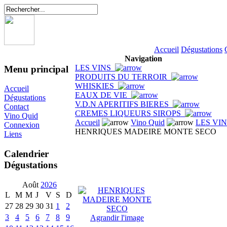
Accueil
Dégustations
Navigation
LES VINS
Menu principal
PRODUITS DU TERROIR
WHISKIES
Accueil
EAUX DE VIE
Dégustations
V.D.N APERITIFS BIERES
Contact
CREMES LIQUEURS SIROPS
Vino Quid
Accueil
Vino Quid
LES VI
Connexion
HENRIQUES MADEIRE MONTE SECO
Liens
Calendrier
Dégustations
Août
2026
L
M
M
J
V
S
D
27
28
29
30
31
1
2
3
4
5
6
7
8
9
Agrandir l'image