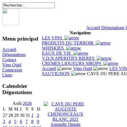
Accueil
Dégustations
Navigation
LES VINS
Menu principal
PRODUITS DU TERROIR
WHISKIES
Accueil
EAUX DE VIE
Dégustations
V.D.N APERITIFS BIERES
Contact
CREMES LIQUEURS SIROPS
Vino Quid
Accueil
Vino Quid
LES VI
Connexion
SAUVIGNON
CAVE DU PERE A
Liens
Calendrier
Dégustations
Août
2026
L
M
M
J
V
S
D
27
28
29
30
31
1
2
3
4
5
6
7
8
9
Agrandir l'image