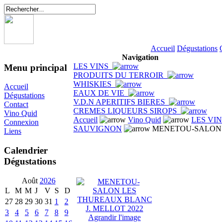
Accueil
Dégustations
Navigation
LES VINS
Menu principal
PRODUITS DU TERROIR
WHISKIES
Accueil
EAUX DE VIE
Dégustations
V.D.N APERITIFS BIERES
Contact
CREMES LIQUEURS SIROPS
Vino Quid
Accueil
Vino Quid
LES VI
Connexion
SAUVIGNON
MENETOU-SALON L
Liens
Calendrier
Dégustations
Août
2026
L
M
M
J
V
S
D
27
28
29
30
31
1
2
3
4
5
6
7
8
9
Agrandir l'image