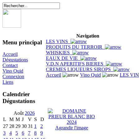
Navigation
LES VINS
Menu principal
PRODUITS DU TERROIR
WHISKIES
Accueil
EAUX DE VIE
Dégustations
V.D.N APERITIFS BIERES
Contact
CREMES LIQUEURS SIROPS
Vino Quid
Accueil
Vino Quid
LES VI
Connexion
Liens
Calendrier
Dégustations
Août
2026
L
M
M
J
V
S
D
27
28
29
30
31
1
2
Agrandir l'image
3
4
5
6
7
8
9