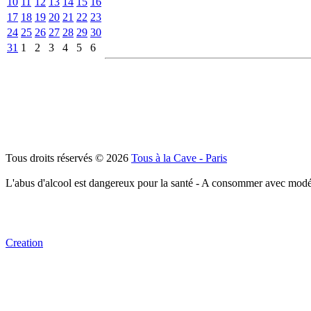
10
11
12
13
14
15
16
17
18
19
20
21
22
23
24
25
26
27
28
29
30
31
1
2
3
4
5
6
Tous droits réservés © 2026
Tous à la Cave - Paris
L'abus d'alcool est dangereux pour la santé - A consommer avec modé
Creation