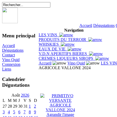
Accueil
Dégustations
Navigation
LES VINS
Menu principal
PRODUITS DU TERROIR
WHISKIES
Accueil
EAUX DE VIE
Dégustations
V.D.N APERITIFS BIERES
Contact
CREMES LIQUEURS SIROPS
Vino Quid
Accueil
Vino Quid
LES VI
Connexion
AGRICOLE VALLONE 2024
Liens
Calendrier
Dégustations
Août
2026
L
M
M
J
V
S
D
27
28
29
30
31
1
2
3
4
5
6
7
8
9
Agrandir l'image