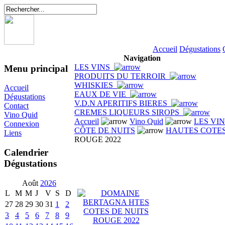
Accueil
Dégustations
Navigation
LES VINS
Menu principal
PRODUITS DU TERROIR
WHISKIES
Accueil
EAUX DE VIE
Dégustations
V.D.N APERITIFS BIERES
Contact
CREMES LIQUEURS SIROPS
Vino Quid
Accueil
Vino Quid
LES VI
Connexion
CÔTE DE NUITS
HAUTES COTES
Liens
ROUGE 2022
Calendrier
Dégustations
Août
2026
L
M
M
J
V
S
D
27
28
29
30
31
1
2
3
4
5
6
7
8
9