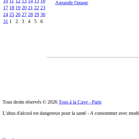
10
11
12
13
14
15
16
Agrandir l'image
17
18
19
20
21
22
23
24
25
26
27
28
29
30
31
1
2
3
4
5
6
Tous droits réservés © 2026
Tous à la Cave - Paris
L'abus d'alcool est dangereux pour la santé - A consommer avec modé