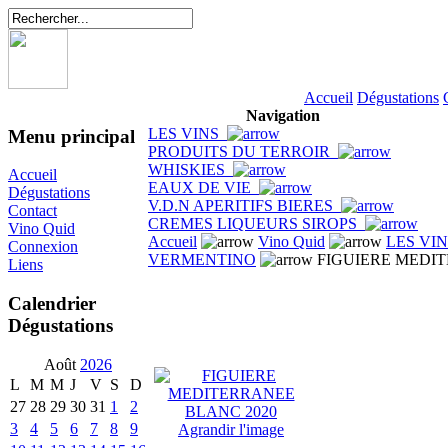
Accueil
Dégustations
Navigation
LES VINS
Menu principal
PRODUITS DU TERROIR
WHISKIES
Accueil
EAUX DE VIE
Dégustations
V.D.N APERITIFS BIERES
Contact
CREMES LIQUEURS SIROPS
Vino Quid
Accueil
Vino Quid
LES VI
Connexion
VERMENTINO
FIGUIERE MEDIT
Liens
Calendrier
Dégustations
Août
2026
L
M
M
J
V
S
D
27
28
29
30
31
1
2
3
4
5
6
7
8
9
Agrandir l'image