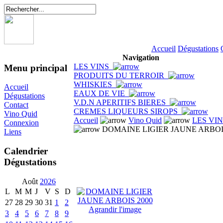
Accueil
Dégustations
Navigation
LES VINS
Menu principal
PRODUITS DU TERROIR
WHISKIES
Accueil
EAUX DE VIE
Dégustations
V.D.N APERITIFS BIERES
Contact
CREMES LIQUEURS SIROPS
Vino Quid
Accueil
Vino Quid
LES VI
Connexion
DOMAINE LIGIER JAUNE ARBOI
Liens
Calendrier
Dégustations
Août
2026
L
M
M
J
V
S
D
27
28
29
30
31
1
2
Agrandir l'image
3
4
5
6
7
8
9