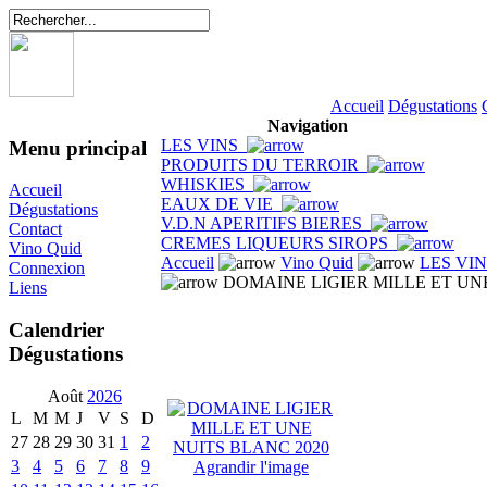
Accueil
Dégustations
Navigation
LES VINS
Menu principal
PRODUITS DU TERROIR
WHISKIES
Accueil
EAUX DE VIE
Dégustations
V.D.N APERITIFS BIERES
Contact
CREMES LIQUEURS SIROPS
Vino Quid
Accueil
Vino Quid
LES VI
Connexion
DOMAINE LIGIER MILLE ET UNE
Liens
Calendrier
Dégustations
Août
2026
L
M
M
J
V
S
D
27
28
29
30
31
1
2
3
4
5
6
7
8
9
Agrandir l'image