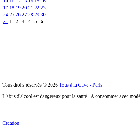
10
11
12
13
14
15
16
17
18
19
20
21
22
23
24
25
26
27
28
29
30
31
1
2
3
4
5
6
Tous droits réservés © 2026
Tous à la Cave - Paris
L'abus d'alcool est dangereux pour la santé - A consommer avec modé
Creation