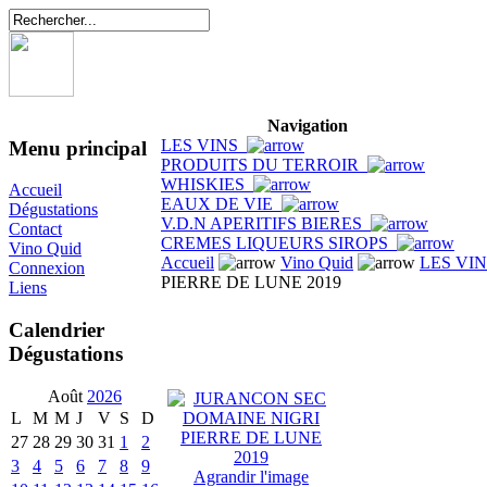
Navigation
LES VINS
Menu principal
PRODUITS DU TERROIR
WHISKIES
Accueil
EAUX DE VIE
Dégustations
V.D.N APERITIFS BIERES
Contact
CREMES LIQUEURS SIROPS
Vino Quid
Accueil
Vino Quid
LES VI
Connexion
PIERRE DE LUNE 2019
Liens
Calendrier
Dégustations
Août
2026
L
M
M
J
V
S
D
27
28
29
30
31
1
2
3
4
5
6
7
8
9
Agrandir l'image