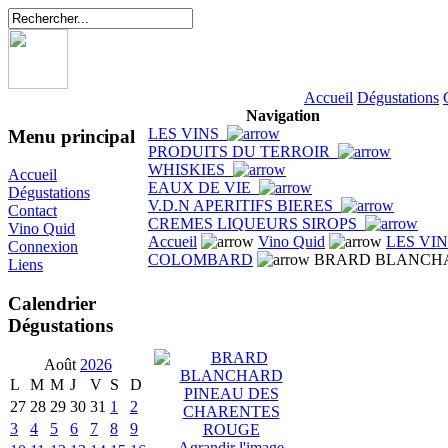
Accueil
Dégustations
Navigation
LES VINS
Menu principal
PRODUITS DU TERROIR
WHISKIES
Accueil
EAUX DE VIE
Dégustations
V.D.N APERITIFS BIERES
Contact
CREMES LIQUEURS SIROPS
Vino Quid
Accueil
Vino Quid
LES VI
Connexion
COLOMBARD
BRARD BLANCHA
Liens
Calendrier
Dégustations
Août
2026
L
M
M
J
V
S
D
27
28
29
30
31
1
2
3
4
5
6
7
8
9
Agrandir l'image