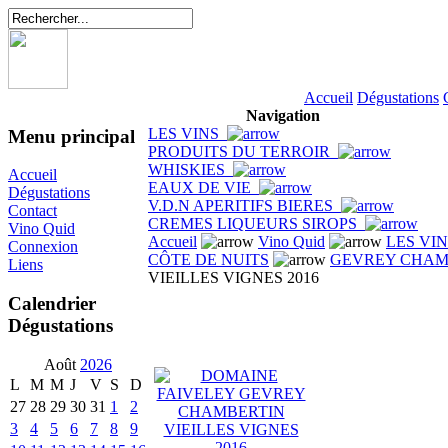
Accueil
Dégustations
Navigation
LES VINS
Menu principal
PRODUITS DU TERROIR
WHISKIES
Accueil
EAUX DE VIE
Dégustations
V.D.N APERITIFS BIERES
Contact
CREMES LIQUEURS SIROPS
Vino Quid
Accueil
Vino Quid
LES VI
Connexion
CÔTE DE NUITS
GEVREY CHAM
Liens
VIEILLES VIGNES 2016
Calendrier
Dégustations
Août
2026
L
M
M
J
V
S
D
27
28
29
30
31
1
2
3
4
5
6
7
8
9