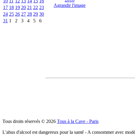
10
11
12
13
14
15
16
Agrandir l'image
17
18
19
20
21
22
23
24
25
26
27
28
29
30
31
1
2
3
4
5
6
Tous droits réservés © 2026
Tous à la Cave - Paris
L'abus d'alcool est dangereux pour la santé - A consommer avec modé