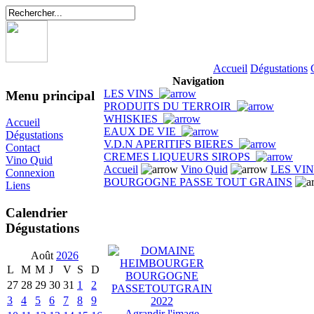
Accueil
Dégustations
Navigation
LES VINS
Menu principal
PRODUITS DU TERROIR
WHISKIES
Accueil
EAUX DE VIE
Dégustations
V.D.N APERITIFS BIERES
Contact
CREMES LIQUEURS SIROPS
Vino Quid
Accueil
Vino Quid
LES VI
Connexion
BOURGOGNE PASSE TOUT GRAINS
Liens
Calendrier
Dégustations
Août
2026
L
M
M
J
V
S
D
27
28
29
30
31
1
2
3
4
5
6
7
8
9
Agrandir l'image