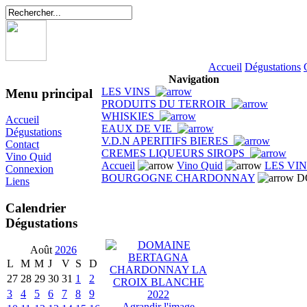
Accueil
Dégustations
Navigation
LES VINS
Menu principal
PRODUITS DU TERROIR
WHISKIES
Accueil
EAUX DE VIE
Dégustations
V.D.N APERITIFS BIERES
Contact
CREMES LIQUEURS SIROPS
Vino Quid
Accueil
Vino Quid
LES VI
Connexion
BOURGOGNE CHARDONNAY
D
Liens
Calendrier
Dégustations
Août
2026
L
M
M
J
V
S
D
27
28
29
30
31
1
2
3
4
5
6
7
8
9
Agrandir l'image