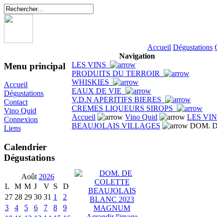
Accueil
Dégustations
Navigation
LES VINS
Menu principal
PRODUITS DU TERROIR
WHISKIES
Accueil
EAUX DE VIE
Dégustations
V.D.N APERITIFS BIERES
Contact
CREMES LIQUEURS SIROPS
Vino Quid
Accueil
Vino Quid
LES VI
Connexion
BEAUJOLAIS VILLAGES
DOM. D
Liens
Calendrier
Dégustations
Août
2026
L
M
M
J
V
S
D
27
28
29
30
31
1
2
3
4
5
6
7
8
9
Agrandir l'image