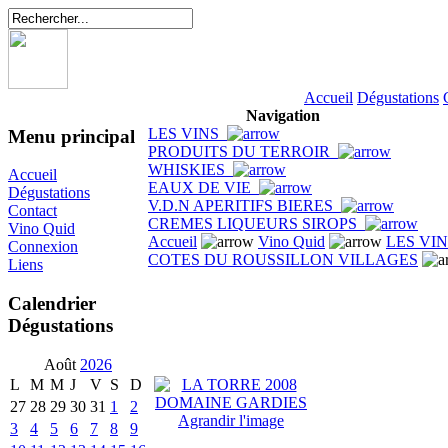
Accueil
Dégustations
Navigation
LES VINS
Menu principal
PRODUITS DU TERROIR
WHISKIES
Accueil
EAUX DE VIE
Dégustations
V.D.N APERITIFS BIERES
Contact
CREMES LIQUEURS SIROPS
Vino Quid
Accueil
Vino Quid
LES VI
Connexion
COTES DU ROUSSILLON VILLAGES
Liens
Calendrier
Dégustations
Août
2026
L
M
M
J
V
S
D
27
28
29
30
31
1
2
Agrandir l'image
3
4
5
6
7
8
9