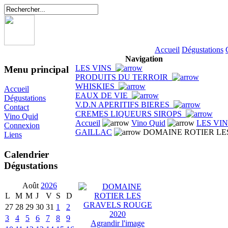
Accueil
Dégustations
Navigation
LES VINS
Menu principal
PRODUITS DU TERROIR
WHISKIES
Accueil
EAUX DE VIE
Dégustations
V.D.N APERITIFS BIERES
Contact
CREMES LIQUEURS SIROPS
Vino Quid
Accueil
Vino Quid
LES VI
Connexion
GAILLAC
DOMAINE ROTIER LE
Liens
Calendrier
Dégustations
Août
2026
L
M
M
J
V
S
D
27
28
29
30
31
1
2
3
4
5
6
7
8
9
Agrandir l'image