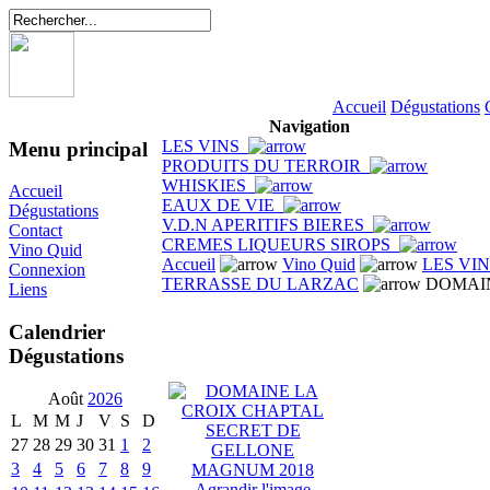
Accueil
Dégustations
Navigation
LES VINS
Menu principal
PRODUITS DU TERROIR
WHISKIES
Accueil
EAUX DE VIE
Dégustations
V.D.N APERITIFS BIERES
Contact
CREMES LIQUEURS SIROPS
Vino Quid
Accueil
Vino Quid
LES VI
Connexion
TERRASSE DU LARZAC
DOMAIN
Liens
Calendrier
Dégustations
Août
2026
L
M
M
J
V
S
D
27
28
29
30
31
1
2
3
4
5
6
7
8
9
Agrandir l'image