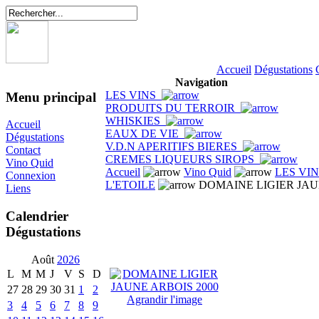
Accueil
Dégustations
Navigation
LES VINS
Menu principal
PRODUITS DU TERROIR
WHISKIES
Accueil
EAUX DE VIE
Dégustations
V.D.N APERITIFS BIERES
Contact
CREMES LIQUEURS SIROPS
Vino Quid
Accueil
Vino Quid
LES VI
Connexion
L'ETOILE
DOMAINE LIGIER JAU
Liens
Calendrier
Dégustations
Août
2026
L
M
M
J
V
S
D
27
28
29
30
31
1
2
Agrandir l'image
3
4
5
6
7
8
9