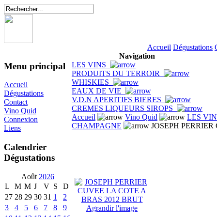
Accueil
Dégustations
Navigation
LES VINS
Menu principal
PRODUITS DU TERROIR
WHISKIES
Accueil
EAUX DE VIE
Dégustations
V.D.N APERITIFS BIERES
Contact
CREMES LIQUEURS SIROPS
Vino Quid
Accueil
Vino Quid
LES VI
Connexion
CHAMPAGNE
JOSEPH PERRIER 
Liens
Calendrier
Dégustations
Août
2026
L
M
M
J
V
S
D
27
28
29
30
31
1
2
3
4
5
6
7
8
9
Agrandir l'image