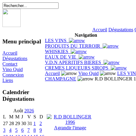
Accueil
Dégustations
Navigation
LES VINS
Menu principal
PRODUITS DU TERROIR
WHISKIES
Accueil
EAUX DE VIE
Dégustations
V.D.N APERITIFS BIERES
Contact
CREMES LIQUEURS SIROPS
Vino Quid
Accueil
Vino Quid
LES VI
Connexion
CHAMPAGNE
R.D BOLLINGER 1
Liens
Calendrier
Dégustations
Août
2026
L
M
M
J
V
S
D
27
28
29
30
31
1
2
Agrandir l'image
3
4
5
6
7
8
9