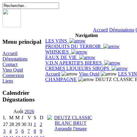
Accueil
Dégustations
Navigation
LES VINS
Menu principal
PRODUITS DU TERROIR
WHISKIES
Accueil
EAUX DE VIE
Dégustations
V.D.N APERITIFS BIERES
Contact
CREMES LIQUEURS SIROPS
Vino Quid
Accueil
Vino Quid
LES VI
Connexion
CHAMPAGNE
DEUTZ CLASSIC 
Liens
Calendrier
Dégustations
Août
2026
L
M
M
J
V
S
D
27
28
29
30
31
1
2
Agrandir l'image
3
4
5
6
7
8
9