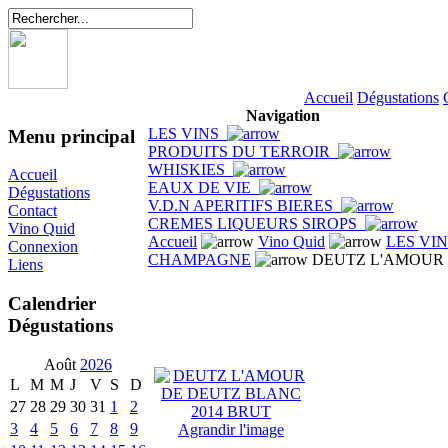
Accueil
Dégustations
Navigation
LES VINS
Menu principal
PRODUITS DU TERROIR
WHISKIES
Accueil
EAUX DE VIE
Dégustations
V.D.N APERITIFS BIERES
Contact
CREMES LIQUEURS SIROPS
Vino Quid
Accueil
Vino Quid
LES VI
Connexion
CHAMPAGNE
DEUTZ L'AMOUR 
Liens
Calendrier
Dégustations
Août
2026
L
M
M
J
V
S
D
27
28
29
30
31
1
2
3
4
5
6
7
8
9
Agrandir l'image