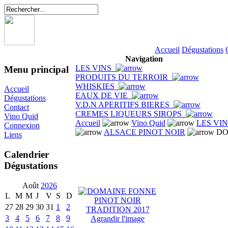
Accueil
Dégustations
Navigation
LES VINS
Menu principal
PRODUITS DU TERROIR
WHISKIES
Accueil
EAUX DE VIE
Dégustations
V.D.N APERITIFS BIERES
Contact
CREMES LIQUEURS SIROPS
Vino Quid
Accueil
Vino Quid
LES VI
Connexion
ALSACE PINOT NOIR
DO
Liens
Calendrier
Dégustations
Août
2026
L
M
M
J
V
S
D
27
28
29
30
31
1
2
3
4
5
6
7
8
9
Agrandir l'image