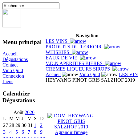
Navigation
LES VINS
Menu principal
PRODUITS DU TERROIR
WHISKIES
Accueil
EAUX DE VIE
Dégustations
V.D.N APERITIFS BIERES
Contact
CREMES LIQUEURS SIROPS
Vino Quid
Accueil
Vino Quid
LES VI
Connexion
HEYWANG PINOT GRIS SALZHOF 2019
Liens
Calendrier
Dégustations
Août
2026
L
M
M
J
V
S
D
27
28
29
30
31
1
2
3
4
5
6
7
8
9
Agrandir l'image