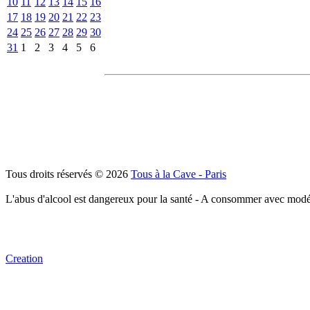
10
11
12
13
14
15
16
17
18
19
20
21
22
23
24
25
26
27
28
29
30
31
1
2
3
4
5
6
Tous droits réservés © 2026
Tous à la Cave - Paris
L'abus d'alcool est dangereux pour la santé - A consommer avec modé
Creation