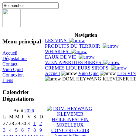
Navigation
LES VINS
Menu principal
PRODUITS DU TERROIR
WHISKIES
Accueil
EAUX DE VIE
Dégustations
V.D.N APERITIFS BIERES
Contact
CREMES LIQUEURS SIROPS
Vino Quid
Accueil
Vino Quid
LES VI
Connexion
DOM. HEYWANG KLEVENER HEI
Liens
Calendrier
Dégustations
Août
2026
L
M
M
J
V
S
D
27
28
29
30
31
1
2
3
4
5
6
7
8
9
Agrandir l'image