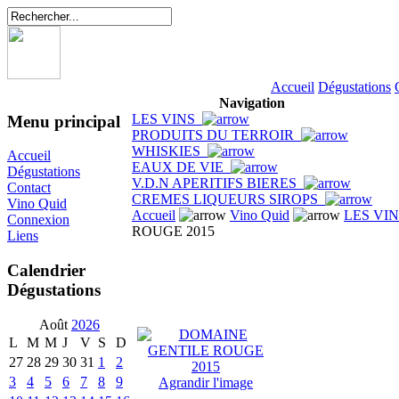
Accueil
Dégustations
Navigation
LES VINS
Menu principal
PRODUITS DU TERROIR
WHISKIES
Accueil
EAUX DE VIE
Dégustations
V.D.N APERITIFS BIERES
Contact
CREMES LIQUEURS SIROPS
Vino Quid
Accueil
Vino Quid
LES VI
Connexion
ROUGE 2015
Liens
Calendrier
Dégustations
Août
2026
L
M
M
J
V
S
D
27
28
29
30
31
1
2
3
4
5
6
7
8
9
Agrandir l'image