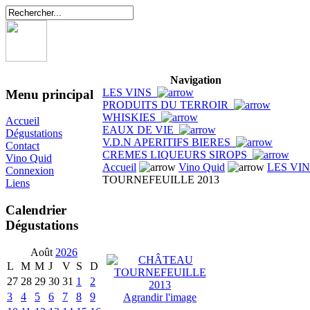
Navigation
LES VINS
Menu principal
PRODUITS DU TERROIR
WHISKIES
Accueil
EAUX DE VIE
Dégustations
V.D.N APERITIFS BIERES
Contact
CREMES LIQUEURS SIROPS
Vino Quid
Accueil
Vino Quid
LES VI
Connexion
TOURNEFEUILLE 2013
Liens
Calendrier
Dégustations
Août
2026
L
M
M
J
V
S
D
27
28
29
30
31
1
2
3
4
5
6
7
8
9
Agrandir l'image