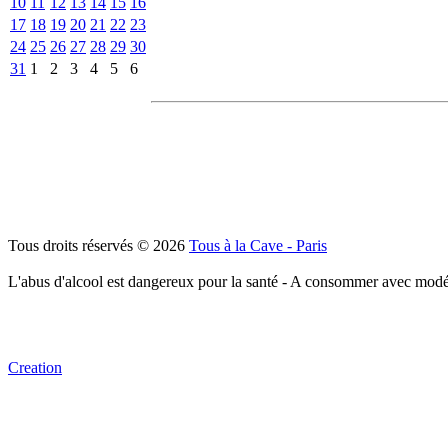
10
11
12
13
14
15
16
17
18
19
20
21
22
23
24
25
26
27
28
29
30
31
1
2
3
4
5
6
Tous droits réservés © 2026
Tous à la Cave - Paris
L'abus d'alcool est dangereux pour la santé - A consommer avec modé
Creation