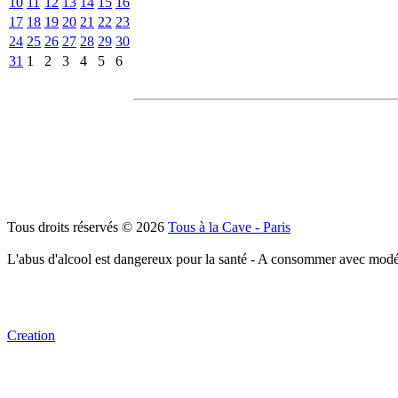
10
11
12
13
14
15
16
17
18
19
20
21
22
23
24
25
26
27
28
29
30
31
1
2
3
4
5
6
Tous droits réservés © 2026
Tous à la Cave - Paris
L'abus d'alcool est dangereux pour la santé - A consommer avec modé
Creation