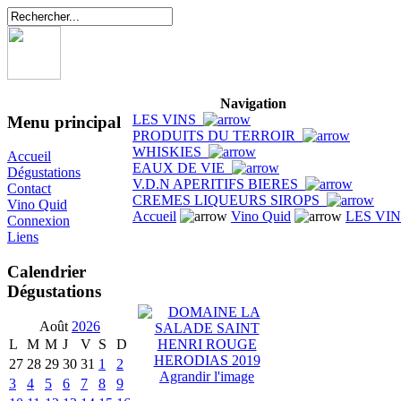
Navigation
LES VINS
Menu principal
PRODUITS DU TERROIR
WHISKIES
Accueil
EAUX DE VIE
Dégustations
V.D.N APERITIFS BIERES
Contact
CREMES LIQUEURS SIROPS
Vino Quid
Accueil
Vino Quid
LES VI
Connexion
Liens
Calendrier
Dégustations
Août
2026
L
M
M
J
V
S
D
27
28
29
30
31
1
2
Agrandir l'image
3
4
5
6
7
8
9