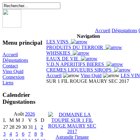
Accueil
Dégustations
Navigation
LES VINS
Menu principal
PRODUITS DU TERROIR
WHISKIES
Accueil
EAUX DE VIE
Dégustations
V.D.N APERITIFS BIERES
Contact
CREMES LIQUEURS SIROPS
Vino Quid
Accueil
Vino Quid
LES VI
Connexion
SUR 1 FIL ROUGE MAURY SEC 2017
Liens
Calendrier
Dégustations
Août
2026
L
M
M
J
V
S
D
27
28
29
30
31
1
2
3
4
5
6
7
8
9
Agrandir l'image