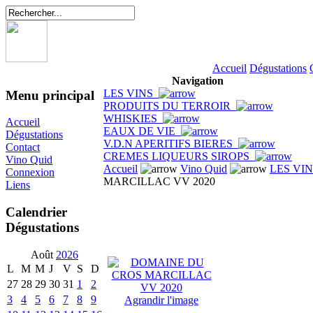
Accueil
Dégustations
Navigation
LES VINS
Menu principal
PRODUITS DU TERROIR
WHISKIES
Accueil
EAUX DE VIE
Dégustations
V.D.N APERITIFS BIERES
Contact
CREMES LIQUEURS SIROPS
Vino Quid
Accueil
Vino Quid
LES VI
Connexion
MARCILLAC VV 2020
Liens
Calendrier
Dégustations
Août
2026
L
M
M
J
V
S
D
27
28
29
30
31
1
2
3
4
5
6
7
8
9
Agrandir l'image