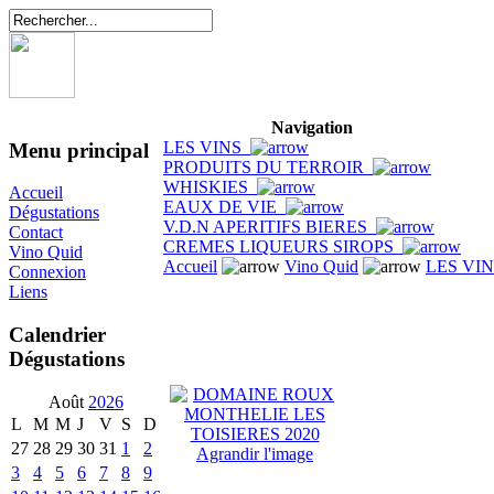
Navigation
LES VINS
Menu principal
PRODUITS DU TERROIR
WHISKIES
Accueil
EAUX DE VIE
Dégustations
V.D.N APERITIFS BIERES
Contact
CREMES LIQUEURS SIROPS
Vino Quid
Accueil
Vino Quid
LES VI
Connexion
Liens
Calendrier
Dégustations
Août
2026
L
M
M
J
V
S
D
27
28
29
30
31
1
2
Agrandir l'image
3
4
5
6
7
8
9