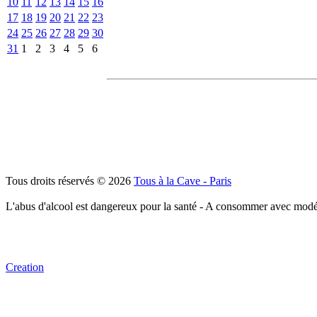
10
11
12
13
14
15
16
17
18
19
20
21
22
23
24
25
26
27
28
29
30
31
1
2
3
4
5
6
Tous droits réservés © 2026
Tous à la Cave - Paris
L'abus d'alcool est dangereux pour la santé - A consommer avec modé
Creation