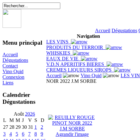
Accueil
Dégustations
Navigation
LES VINS
Menu principal
PRODUITS DU TERROIR
WHISKIES
Accueil
EAUX DE VIE
Dégustations
V.D.N APERITIFS BIERES
Contact
CREMES LIQUEURS SIROPS
Vino Quid
Accueil
Vino Quid
LES VI
Connexion
NOIR 2022 J.M SORBE
Liens
Calendrier
Dégustations
Août
2026
L
M
M
J
V
S
D
27
28
29
30
31
1
2
3
4
5
6
7
8
9
Agrandir l'image