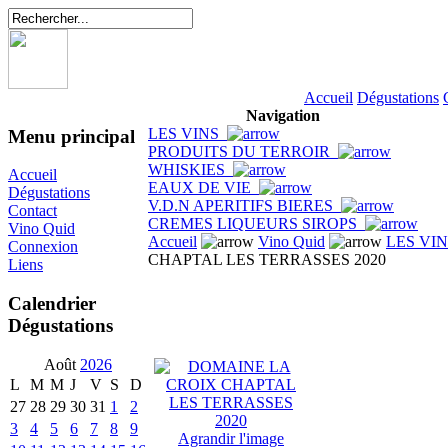
Accueil
Dégustations
Navigation
LES VINS
Menu principal
PRODUITS DU TERROIR
WHISKIES
Accueil
EAUX DE VIE
Dégustations
V.D.N APERITIFS BIERES
Contact
CREMES LIQUEURS SIROPS
Vino Quid
Accueil
Vino Quid
LES VI
Connexion
CHAPTAL LES TERRASSES 2020
Liens
Calendrier
Dégustations
Août
2026
L
M
M
J
V
S
D
27
28
29
30
31
1
2
3
4
5
6
7
8
9
Agrandir l'image