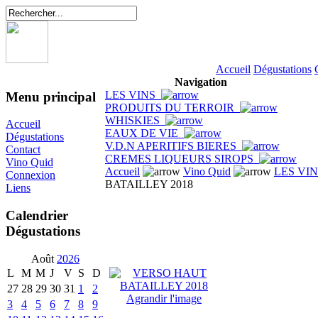
Accueil
Dégustations
Navigation
LES VINS
Menu principal
PRODUITS DU TERROIR
WHISKIES
Accueil
EAUX DE VIE
Dégustations
V.D.N APERITIFS BIERES
Contact
CREMES LIQUEURS SIROPS
Vino Quid
Accueil
Vino Quid
LES VI
Connexion
BATAILLEY 2018
Liens
Calendrier
Dégustations
Août
2026
L
M
M
J
V
S
D
27
28
29
30
31
1
2
Agrandir l'image
3
4
5
6
7
8
9