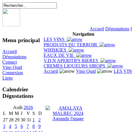
Accueil
Dégustations
Navigation
LES VINS
Menu principal
PRODUITS DU TERROIR
WHISKIES
Accueil
EAUX DE VIE
Dégustations
V.D.N APERITIFS BIERES
Contact
CREMES LIQUEURS SIROPS
Vino Quid
Accueil
Vino Quid
LES VI
Connexion
Liens
Calendrier
Dégustations
Août
2026
L
M
M
J
V
S
D
Agrandir l'image
27
28
29
30
31
1
2
3
4
5
6
7
8
9