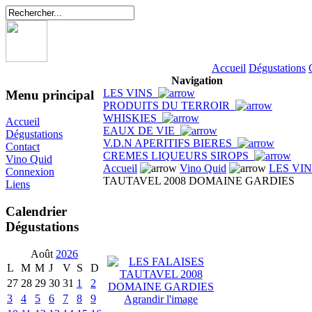
Accueil
Dégustations
Navigation
LES VINS
Menu principal
PRODUITS DU TERROIR
WHISKIES
Accueil
EAUX DE VIE
Dégustations
V.D.N APERITIFS BIERES
Contact
CREMES LIQUEURS SIROPS
Vino Quid
Accueil
Vino Quid
LES VI
Connexion
TAUTAVEL 2008 DOMAINE GARDIES
Liens
Calendrier
Dégustations
Août
2026
L
M
M
J
V
S
D
27
28
29
30
31
1
2
3
4
5
6
7
8
9
Agrandir l'image