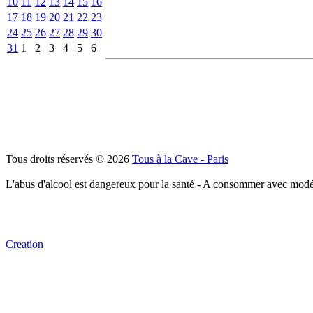
10
11
12
13
14
15
16
17
18
19
20
21
22
23
24
25
26
27
28
29
30
31
1
2
3
4
5
6
Tous droits réservés © 2026
Tous à la Cave - Paris
L'abus d'alcool est dangereux pour la santé - A consommer avec modé
Creation