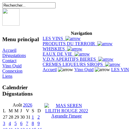
Navigation
LES VINS
Menu principal
PRODUITS DU TERROIR
WHISKIES
Accueil
EAUX DE VIE
Dégustations
V.D.N APERITIFS BIERES
Contact
CREMES LIQUEURS SIROPS
Vino Quid
Accueil
Vino Quid
LES VI
Connexion
Liens
Calendrier
Dégustations
Août
2026
L
M
M
J
V
S
D
Agrandir l'image
27
28
29
30
31
1
2
3
4
5
6
7
8
9