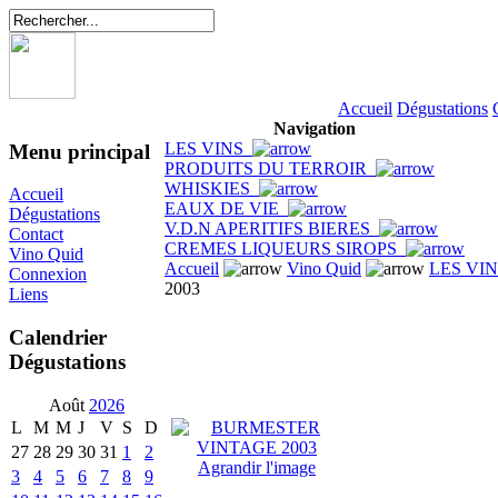
Accueil
Dégustations
Navigation
LES VINS
Menu principal
PRODUITS DU TERROIR
WHISKIES
Accueil
EAUX DE VIE
Dégustations
V.D.N APERITIFS BIERES
Contact
CREMES LIQUEURS SIROPS
Vino Quid
Accueil
Vino Quid
LES VI
Connexion
2003
Liens
Calendrier
Dégustations
Août
2026
L
M
M
J
V
S
D
27
28
29
30
31
1
2
Agrandir l'image
3
4
5
6
7
8
9