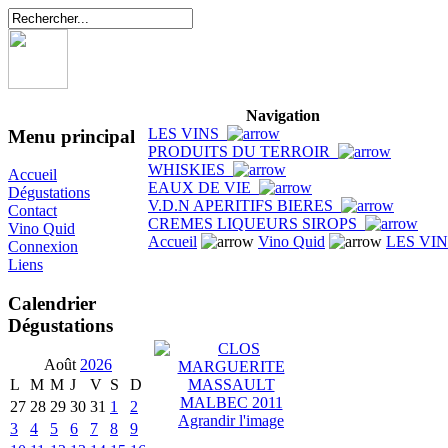
Navigation
LES VINS
Menu principal
PRODUITS DU TERROIR
WHISKIES
Accueil
EAUX DE VIE
Dégustations
V.D.N APERITIFS BIERES
Contact
CREMES LIQUEURS SIROPS
Vino Quid
Accueil
Vino Quid
LES VI
Connexion
Liens
Calendrier
Dégustations
Août
2026
L
M
M
J
V
S
D
27
28
29
30
31
1
2
Agrandir l'image
3
4
5
6
7
8
9