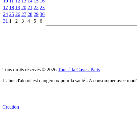
10
11
12
13
14
15
16
17
18
19
20
21
22
23
24
25
26
27
28
29
30
31
1
2
3
4
5
6
Tous droits réservés © 2026
Tous à la Cave - Paris
L'abus d'alcool est dangereux pour la santé - A consommer avec modé
Creation