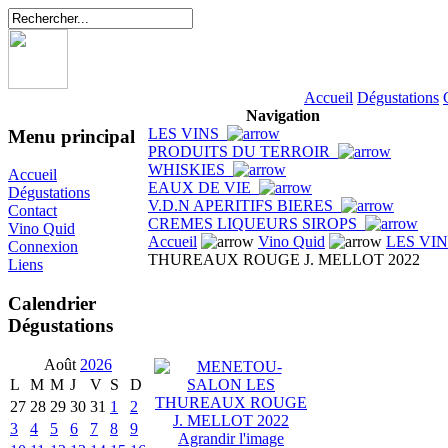
Accueil
Dégustations
Navigation
LES VINS
Menu principal
PRODUITS DU TERROIR
WHISKIES
Accueil
EAUX DE VIE
Dégustations
V.D.N APERITIFS BIERES
Contact
CREMES LIQUEURS SIROPS
Vino Quid
Accueil
Vino Quid
LES VI
Connexion
THUREAUX ROUGE J. MELLOT 2022
Liens
Calendrier
Dégustations
Août
2026
L
M
M
J
V
S
D
27
28
29
30
31
1
2
3
4
5
6
7
8
9
Agrandir l'image